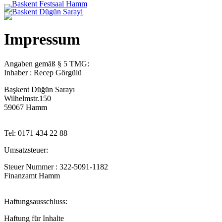
I
m
p
r
e
s
s
u
m
Angaben gemäß § 5 TMG:
Inhaber : Recep Görgülü
Başkent Düğün Sarayı
Wilhelmstr.150
59067 Hamm
Tel: 0171 434 22 88
Umsatzsteuer:
Steuer Nummer : 322-5091-1182
Finanzamt Hamm
Haftungsausschluss:
Haftung für Inhalte